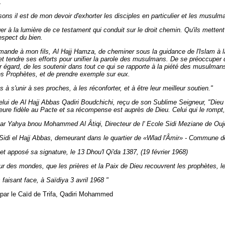
.
ons il est de mon devoir d'exhorter les disciples en particulier et les musulma
ger à la lumière de ce testament qui conduit sur le droit chemin. Qu'ils metten
respect du bien.
nde à mon fils, Al Hajj Hamza, de cheminer sous la guidance de l'Islam à 
 et tendre ses efforts pour unifier la parole des musulmans. De se préoccuper d
eur égard, de les soutenir dans tout ce qui se rapporte à la piété des musulm
es Prophètes, et de prendre exemple sur eux.
 à s'unir à ses proches, à les réconforter, et à être leur meilleur soutien."
lui de Al Hajj Abbas Qadiri Boudchichi, reçu de son Sublime Seigneur, "Dieu s
ure fidèle au Pacte
et sa récompense est auprès de Dieu. Celui qui le rompt
ar Yahya bnou Mohammed Al Âtiqi, Directeur de l' Ecole Sidi Meziane de Oujd
Sidi el Hajj Abbas, demeurant dans le quartier de «Wlad l'Âmir» - Commune 
é et apposé sa signature, le 13 Dhou'l Qi'da 1387, (19 février 1968)
 des mondes, que les prières et la Paix de Dieu recouvrent les prophètes, le
aisant face, à Saïdiya 3 avril 1968 "
par le Caïd de Trifa, Qadiri Mohammed