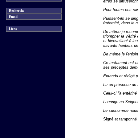
êtres se diffuseront
Pour toutes ces rais
Recherche
Email
Puissent-ils se diri
fraternité, dans le 
Liens
De même je recomma
triompher la Vérité
et bienveillant à l
savants héritiers d
De même je l'enjoins
Ce testament est ce
ses préceptes deme
Entendu et rédigé p
Lu en présence de 
Celui-ci l'a entérin
Louange au Seigneur
Le susnommé nous f
Signé et tamponné 