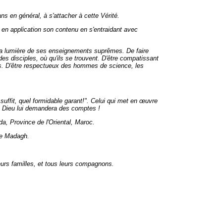
ns en général, à s'attacher à cette Vérité.
t en application son contenu en s'entraidant avec
la lumière de ses enseignements suprêmes. De faire
es disciples, où qu'ils se trouvent. D'être compatissant
ans. D'être respectueux des hommes de science, les
uffit, quel formidable garant!". Celui qui met en œuvre
, Dieu lui demandera des comptes !
a, Province de l'Oriental, Maroc.
de Madagh.
urs familles, et tous leurs compagnons.