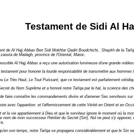
Testament de Sidi Al Ha
ent de Al Hajj Abbas Ben Sidi Mokhtar Qadiri Boudchichi, Shaykh de la Tarîq
 zaouïa de Madagh, province de l'Oriental, Maroc.
ossible Al Hajj Abbas a reçu une autorisation lumineuse d'une grande noble
testament pour honorer la lourde responsabilité de transmettre aux hommes le S
eu Le Très Haut, Le Tout Puissant, que ce testament est parfaitement véridiq
Secret du Nom Suprême et a honoré notre Tarîqa par le hal, la science des chose
re de faire connaître les commandements divins et d'amener Ses serviteurs sur l
toire avec l'apparition et l'affermissement de cette Vérité en Orient et en Occi
et la vie appartiennent à Dieu et que le serviteur ignore le moment où la mort 
le nom de mon successeur l'héritier du Secret (Sirr). Nul ne peut s'y opposer, n
za,
u'en son temps, notre Tarîqa se propagera considérablement et que le Sirr se