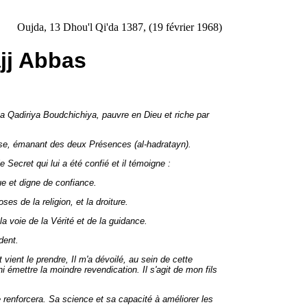
Oujda, 13 Dhou'l Qi'da 1387, (19 février 1968)
jj Abbas
a Qadiriya Boudchichiya, pauvre en Dieu et riche par
sse, émanant des deux Présences (al-hadratayn).
ecret qui lui a été confié et il témoigne :
ue et digne de confiance.
s de la religion, et la droiture.
a voie de la Vérité et de la guidance.
dent.
vient le prendre, Il m'a dévoilé, au sein de cette
i émettre la moindre revendication. Il s'agit de mon fils
 renforcera. Sa science et sa capacité à améliorer les