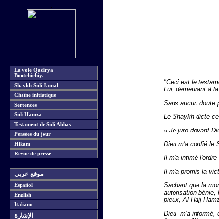
La voie Qadirya
Boutchichiya
"Ceci est le testam
Shaykh Sidi Jamal
Lui, demeurant à la
Chaîne initiatique
Sans aucun doute p
Sentences
Sidi Hamza
Le Shaykh dicte ce 
Testament de Sidi Abbas
« Je jure devant Di
Pensées du jour
Dieu m'a confié le 
Hikam
Revue de presse
Il m'a intimé l'ord
Il m'a promis la vic
موقع عربي
Sachant que la mort 
Español
autorisation bénie, 
English
pieux, Al Hajj Ham
Italiano
Dieu m'a informé, q
الإشارة